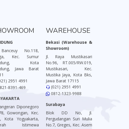
HOWROOM
WAREHOUSE
NDUNG
Bekasi (Warehouse &
Showroom)
 Banceuy No.118,
aga, Kec. Sumur
Jl. Raya Mustikasari
ndung, Kota
No.96, RT.005/RW.019,
dung, Jawa Barat
Mustikasari, Kec.
11
Mustika Jaya, Kota Bks,
021) 2951 4991
Jawa Barat 17115
(021) 2951 4991
821-8391-469
0812-1323-9988
GYAKARTA
Surabaya
 Pangeran Diponegoro
78, Gowongan, Kec.
Blok DD No, Jl.
is, Kota Yogyakarta,
Pergudangan Suri Mulia
erah Istimewa
No.7, Greges, Kec. Asem