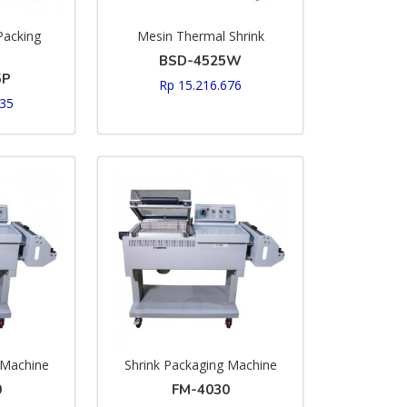
Packing
Mesin Thermal Shrink
BSD-4525W
5P
Rp 15.216.676
235
 Machine
Shrink Packaging Machine
0
FM-4030