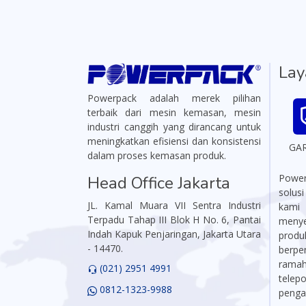
Lay
Powerpack adalah merek pilihan
terbaik dari mesin kemasan, mesin
industri canggih yang dirancang untuk
meningkatkan efisiensi dan konsistensi
GA
dalam proses kemasan produk.
Power
Head Office Jakarta
solus
JL. Kamal Muara VII Sentra Industri
kami
Terpadu Tahap III Blok H No. 6, Pantai
menye
Indah Kapuk Penjaringan, Jakarta Utara
produ
- 14470.
berpe
ramah,
(021) 2951 4991
telep
0812-1323-9988
penga