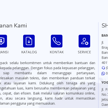
anan Kami
S
BA
Jl.
Br
RANSI
KATALOG
KONTAK
SERVICE
Ba
Ban
401
pack selalu berkomitmen untuk memberikan bantuan dan
(
i kepada pelanggan. Dengan fokus pada kepuasan pelanggan,
 siap membantu dalam menanggapi pertanyaan,
0
lesaikan masalah teknis, dan memberikan panduan terkait
YO
k atau layanan kami. Didukung oleh tenaga ahli yang
ngetahuan luas, kami berusaha memberikan pelayanan yang
Jl.
 cepat, dan efisien. Baik melalui saluran komunikasi online,
No.
on, atau secara langsung, kami hadir untuk memastikan
Jet
laman pengguna yang memuaskan.
Da