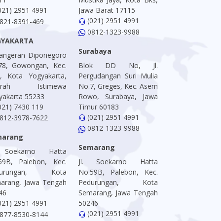
021) 2951 4991
Jawa Barat 17115
(021) 2951 4991
821-8391-469
0812-1323-9988
GYAKARTA
Surabaya
 Pangeran Diponegoro
78, Gowongan, Kec.
Blok DD No, Jl.
is, Kota Yogyakarta,
Pergudangan Suri Mulia
erah Istimewa
No.7, Greges, Kec. Asem
yakarta 55233
Rowo, Surabaya, Jawa
021) 7430 119
Timur 60183
(021) 2951 4991
812-3978-7622
0812-1323-9988
marang
Semarang
. Soekarno Hatta
59B, Palebon, Kec.
Jl. Soekarno Hatta
durungan, Kota
No.59B, Palebon, Kec.
arang, Jawa Tengah
Pedurungan, Kota
46
Semarang, Jawa Tengah
021) 2951 4991
50246
(021) 2951 4991
877-8530-8144