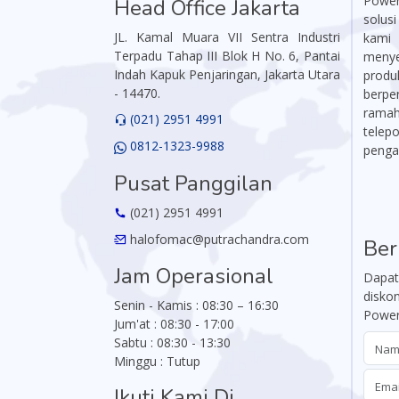
Power
Head Office Jakarta
solus
JL. Kamal Muara VII Sentra Industri
kami
Terpadu Tahap III Blok H No. 6, Pantai
menye
Indah Kapuk Penjaringan, Jakarta Utara
produ
- 14470.
berpe
ramah,
(021) 2951 4991
telep
0812-1323-9988
penga
Pusat Panggilan
(021) 2951 4991
halofomac@putrachandra.com
Ber
Jam Operasional
Dapat
disko
Senin - Kamis : 08:30 – 16:30
Power
Jum'at : 08:30 - 17:00
Sabtu : 08:30 - 13:30
Minggu : Tutup
Ikuti Kami Di