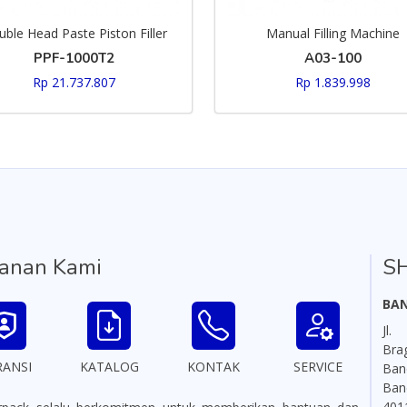
ble Head Paste Piston Filler
Manual Filling Machine
PPF-1000T2
A03-100
Rp 21.737.807
Rp 1.839.998
anan Kami
S
BA
Jl.
Br
RANSI
KATALOG
KONTAK
SERVICE
Ba
Ban
401