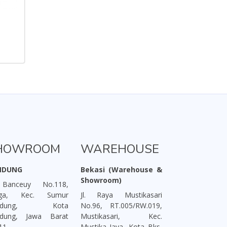
HOWROOM
WAREHOUSE
NDUNG
Bekasi (Warehouse &
Showroom)
 Banceuy No.118,
aga, Kec. Sumur
Jl. Raya Mustikasari
ndung, Kota
No.96, RT.005/RW.019,
dung, Jawa Barat
Mustikasari, Kec.
11
Mustika Jaya, Kota Bks,