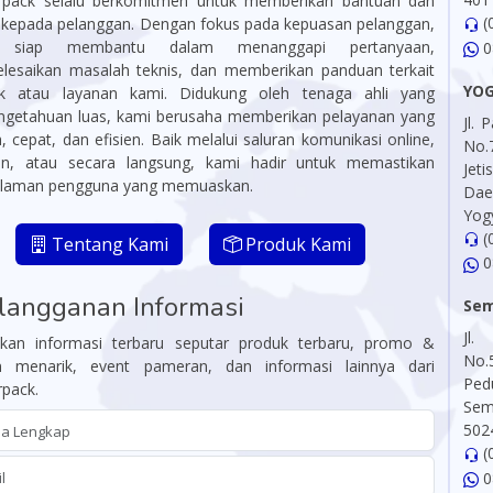
pack selalu berkomitmen untuk memberikan bantuan dan
(
i kepada pelanggan. Dengan fokus pada kepuasan pelanggan,
 siap membantu dalam menanggapi pertanyaan,
0
lesaikan masalah teknis, dan memberikan panduan terkait
YO
k atau layanan kami. Didukung oleh tenaga ahli yang
ngetahuan luas, kami berusaha memberikan pelayanan yang
Jl.
 cepat, dan efisien. Baik melalui saluran komunikasi online,
No.
on, atau secara langsung, kami hadir untuk memastikan
Jet
laman pengguna yang memuaskan.
Da
Yog
(
Tentang Kami
Produk Kami
0
langganan Informasi
Se
Jl
kan informasi terbaru seputar produk terbaru, promo &
No.
n menarik, event pameran, dan informasi lainnya dari
Pe
pack.
Sem
502
(
0