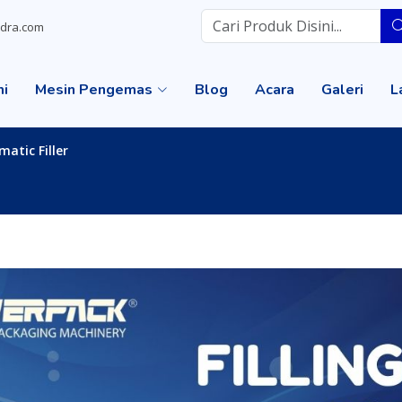
dra.com
mi
Mesin Pengemas
Blog
Acara
Galeri
L
atic Filler