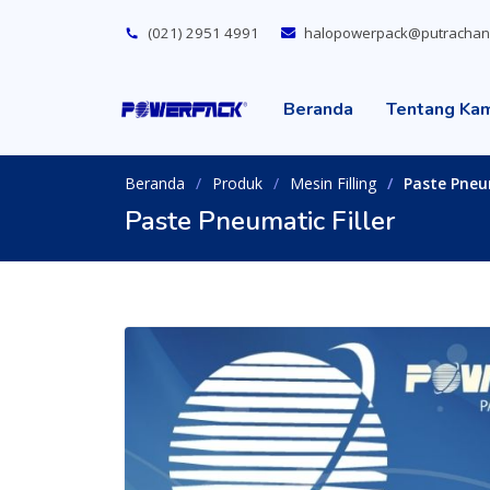
(021) 2951 4991
halopowerpack@putrachan
Beranda
Tentang Ka
Beranda
Produk
Mesin Filling
Paste Pneum
Paste Pneumatic Filler