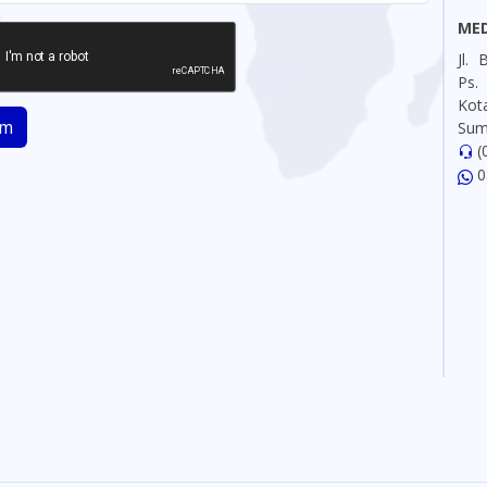
ME
Jl.
Ps.
Ko
im
Sum
(
0