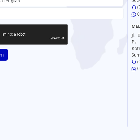
502
(
0
ME
Jl.
Ps.
Ko
im
Sum
(
0