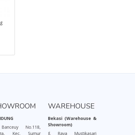
ng
HOWROOM
WAREHOUSE
NDUNG
Bekasi (Warehouse &
Showroom)
 Banceuy No.118,
aga, Kec. Sumur
Jl. Raya Mustikasari