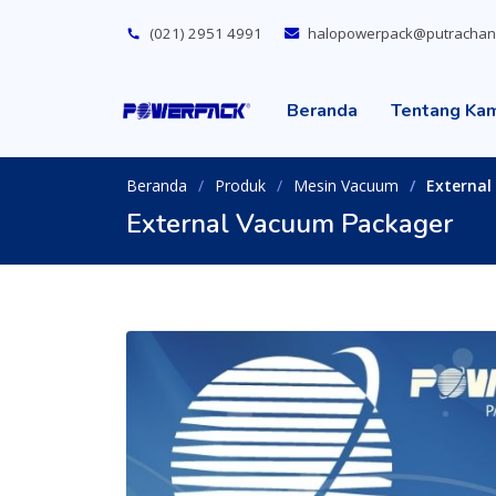
(021) 2951 4991
halopowerpack@putrachan
Beranda
Tentang Ka
Beranda
Produk
Mesin Vacuum
External
External Vacuum Packager