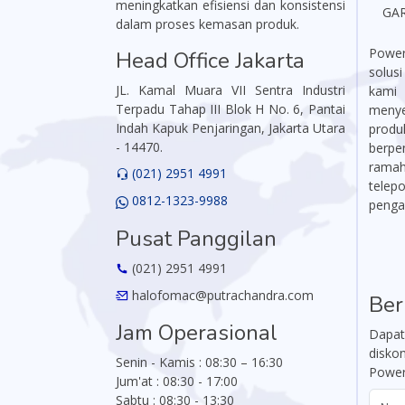
meningkatkan efisiensi dan konsistensi
GA
dalam proses kemasan produk.
Power
Head Office Jakarta
solus
JL. Kamal Muara VII Sentra Industri
kami
Terpadu Tahap III Blok H No. 6, Pantai
menye
Indah Kapuk Penjaringan, Jakarta Utara
produ
- 14470.
berpe
ramah,
(021) 2951 4991
telep
0812-1323-9988
penga
Pusat Panggilan
(021) 2951 4991
halofomac@putrachandra.com
Ber
Jam Operasional
Dapat
disko
Senin - Kamis : 08:30 – 16:30
Power
Jum'at : 08:30 - 17:00
Sabtu : 08:30 - 13:30