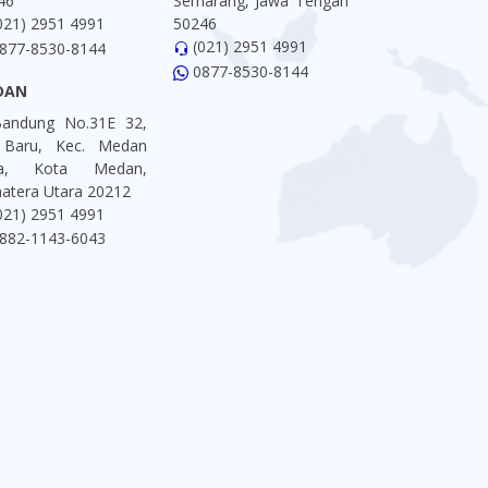
46
Semarang, Jawa Tengah
021) 2951 4991
50246
(021) 2951 4991
877-8530-8144
0877-8530-8144
DAN
 Bandung No.31E 32,
 Baru, Kec. Medan
ta, Kota Medan,
atera Utara 20212
021) 2951 4991
882-1143-6043