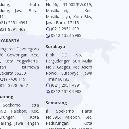
ndung, Kota
No.96, RT.005/RW.019,
dung, Jawa Barat
Mustikasari, Kec.
11
Mustika Jaya, Kota Bks,
021) 2951 4991
Jawa Barat 17115
(021) 2951 4991
821-8391-469
0812-1323-9988
GYAKARTA
Surabaya
 Pangeran Diponegoro
78, Gowongan, Kec.
Blok DD No, Jl.
is, Kota Yogyakarta,
Pergudangan Suri Mulia
erah Istimewa
No.7, Greges, Kec. Asem
yakarta 55233
Rowo, Surabaya, Jawa
021) 7430 119
Timur 60183
(021) 2951 4991
812-3978-7622
0812-1323-9988
marang
Semarang
. Soekarno Hatta
59B, Palebon, Kec.
Jl. Soekarno Hatta
durungan, Kota
No.59B, Palebon, Kec.
arang, Jawa Tengah
Pedurungan, Kota