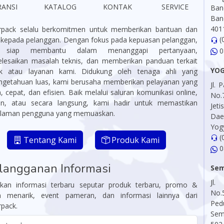
RANSI
KATALOG
KONTAK
SERVICE
Ba
Ban
401
pack selalu berkomitmen untuk memberikan bantuan dan
(
i kepada pelanggan. Dengan fokus pada kepuasan pelanggan,
 siap membantu dalam menanggapi pertanyaan,
0
lesaikan masalah teknis, dan memberikan panduan terkait
YO
k atau layanan kami. Didukung oleh tenaga ahli yang
ngetahuan luas, kami berusaha memberikan pelayanan yang
Jl.
 cepat, dan efisien. Baik melalui saluran komunikasi online,
No.
on, atau secara langsung, kami hadir untuk memastikan
Jet
laman pengguna yang memuaskan.
Da
Yog
(
Tentang Kami
Produk Kami
0
langganan Informasi
Se
Jl
kan informasi terbaru seputar produk terbaru, promo &
No.
n menarik, event pameran, dan informasi lainnya dari
Pe
pack.
Sem