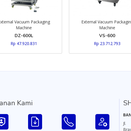
xternal Vacuum Packaging
External Vacuum Packagi
Machine
Machine
DZ-600L
VS-600
Rp 47.920.831
Rp 23.712.793
anan Kami
S
BA
Jl.
Br