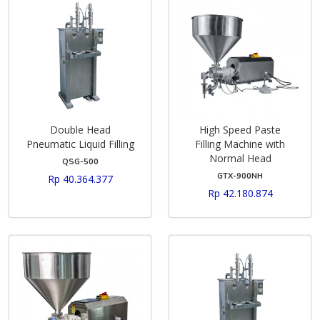
Double Head
High Speed Paste
Pneumatic Liquid Filling
Filling Machine with
Normal Head
QSG-500
GTX-900NH
Rp 40.364.377
Rp 42.180.874