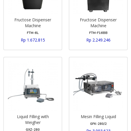
Fructose Dispenser
Fructose Dispenser
Machine
Machine
FTM-6L
FTM-F16BB
Rp 1.672.815
Rp 2.249.246
Liquid Filling with
Mesin Filling Liquid
Weigher
GFK-280/2
GXZ-280
Rp 3.093.623