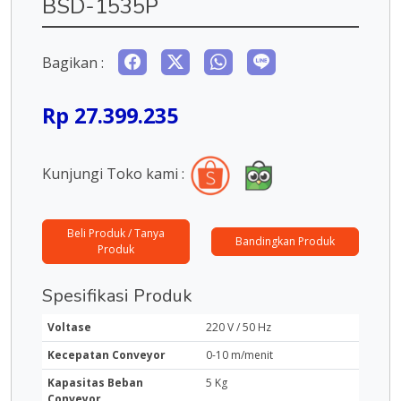
BSD-1535P
Bagikan :
Rp 27.399.235
Kunjungi Toko kami :
Beli Produk / Tanya
Bandingkan Produk
Produk
Spesifikasi Produk
Voltase
220 V / 50 Hz
Kecepatan Conveyor
0-10 m/menit
Kapasitas Beban
5 Kg
Conveyor