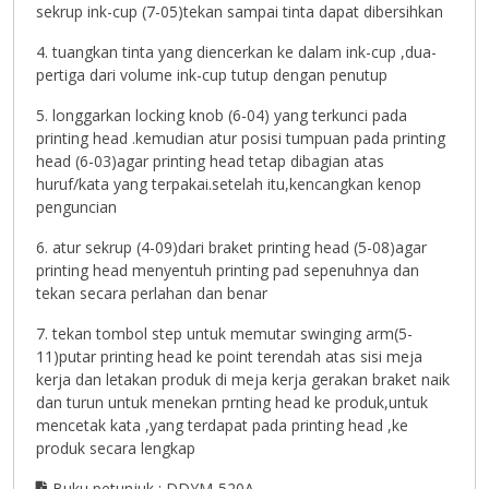
sekrup ink-cup (7-05)tekan sampai tinta dapat dibersihkan
4. tuangkan tinta yang diencerkan ke dalam ink-cup ,dua-
pertiga dari volume ink-cup tutup dengan penutup
5. longgarkan locking knob (6-04) yang terkunci pada
printing head .kemudian atur posisi tumpuan pada printing
head (6-03)agar printing head tetap dibagian atas
huruf/kata yang terpakai.setelah itu,kencangkan kenop
penguncian
6. atur sekrup (4-09)dari braket printing head (5-08)agar
printing head menyentuh printing pad sepenuhnya dan
tekan secara perlahan dan benar
7. tekan tombol step untuk memutar swinging arm(5-
11)putar printing head ke point terendah atas sisi meja
kerja dan letakan produk di meja kerja gerakan braket naik
dan turun untuk menekan prnting head ke produk,untuk
mencetak kata ,yang terdapat pada printing head ,ke
produk secara lengkap
Buku petunjuk : DDYM-520A