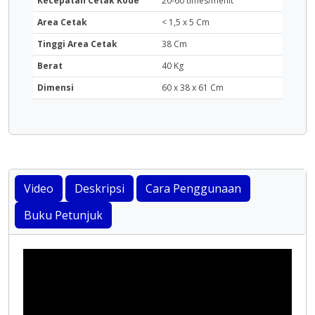
Kecepatan Cetak Kode
20-60 times/menit
Area Cetak
< 1,5 x 5 Cm
Tinggi Area Cetak
38 Cm
Berat
40 Kg
Dimensi
60 x 38 x 61 Cm
Video
Deskripsi
Cara Penggunaan
Buku Petunjuk