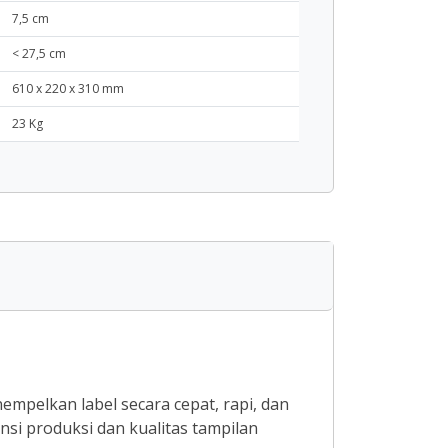
7,5 cm
< 27,5 cm
610 x 220 x 310 mm
23 Kg
mpelkan label secara cepat, rapi, dan
si produksi dan kualitas tampilan