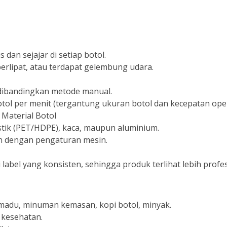
dan sejajar di setiap botol.
berlipat, atau terdapat gelembung udara.
dibandingkan metode manual.
ol per menit (tergantung ukuran botol dan kecepatan oper
 Material Botol
stik (PET/HDPE), kaca, maupun aluminium.
an dengan pengaturan mesin.
label yang konsisten, sehingga produk terlihat lebih profes
madu, minuman kemasan, kopi botol, minyak.
n kesehatan.