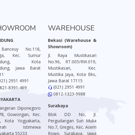
HOWROOM
WAREHOUSE
NDUNG
Bekasi (Warehouse &
Showroom)
 Banceuy No.118,
aga, Kec. Sumur
Jl. Raya Mustikasari
ndung, Kota
No.96, RT.005/RW.019,
dung, Jawa Barat
Mustikasari, Kec.
11
Mustika Jaya, Kota Bks,
021) 2951 4991
Jawa Barat 17115
(021) 2951 4991
821-8391-469
0812-1323-9988
GYAKARTA
Surabaya
 Pangeran Diponegoro
78, Gowongan, Kec.
Blok DD No, Jl.
is, Kota Yogyakarta,
Pergudangan Suri Mulia
erah Istimewa
No.7, Greges, Kec. Asem
yakarta 55233
Rowo, Surabaya, Jawa