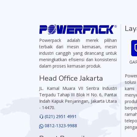
Lay
Powerpack adalah merek pilihan
terbaik dari mesin kemasan, mesin
industri canggih yang dirancang untuk
meningkatkan efisiensi dan konsistensi
GA
dalam proses kemasan produk.
Power
Head Office Jakarta
solus
JL. Kamal Muara VII Sentra Industri
kami
Terpadu Tahap III Blok H No. 6, Pantai
menye
Indah Kapuk Penjaringan, Jakarta Utara
produ
- 14470.
berpe
ramah,
(021) 2951 4991
telep
0812-1323-9988
penga