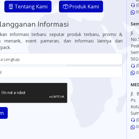
(
Tentang Kami
Produk Kami
0
langganan Informasi
Se
Jl
kan informasi terbaru seputar produk terbaru, promo &
No.
n menarik, event pameran, dan informasi lainnya dari
Pe
pack.
Sem
502
(
0
ME
Jl.
Ps.
Ko
im
Sum
(
0