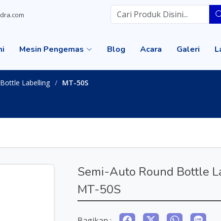
dra.com
mi
Mesin Pengemas
Blog
Acara
Galeri
L
Bottle Labelling
MT-50S
Semi-Auto Round Bottle L
MT-50S
Bagikan :