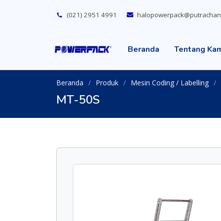
(021) 2951 4991
halopowerpack@putrachan
Beranda
Tentang Ka
Beranda
Produk
Mesin Coding / Labelling
MT-50S