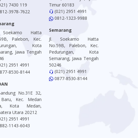
021) 7430 119
Timur 60183
(021) 2951 4991
812-3978-7622
0812-1323-9988
marang
Semarang
. Soekarno Hatta
59B, Palebon, Kec.
Jl. Soekarno Hatta
durungan, Kota
No.59B, Palebon, Kec.
arang, Jawa Tengah
Pedurungan, Kota
46
Semarang, Jawa Tengah
021) 2951 4991
50246
(021) 2951 4991
877-8530-8144
0877-8530-8144
DAN
 Bandung No.31E 32,
 Baru, Kec. Medan
ta, Kota Medan,
atera Utara 20212
021) 2951 4991
882-1143-6043