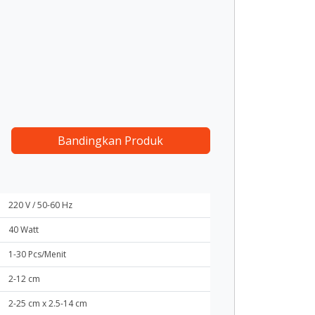
Bandingkan Produk
220 V / 50-60 Hz
40 Watt
1-30 Pcs/Menit
2-12 cm
2-25 cm x 2.5-14 cm