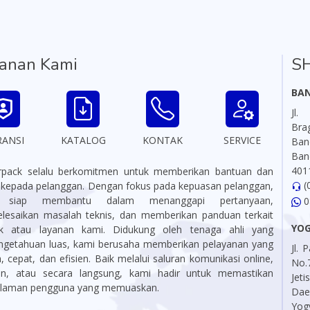
anan Kami
S
BA
Jl.
Br
RANSI
KATALOG
KONTAK
SERVICE
Ba
Ban
401
pack selalu berkomitmen untuk memberikan bantuan dan
(
i kepada pelanggan. Dengan fokus pada kepuasan pelanggan,
 siap membantu dalam menanggapi pertanyaan,
0
lesaikan masalah teknis, dan memberikan panduan terkait
YO
k atau layanan kami. Didukung oleh tenaga ahli yang
ngetahuan luas, kami berusaha memberikan pelayanan yang
Jl.
 cepat, dan efisien. Baik melalui saluran komunikasi online,
No.
on, atau secara langsung, kami hadir untuk memastikan
Jet
laman pengguna yang memuaskan.
Da
Yog